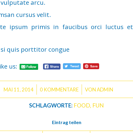
vulputate arcu.
msan cursus velit.
te ipsum primis in faucibus orci luctus et
si quis porttitor congue
ike us:
/
/
MAI 11, 2014
0 KOMMENTARE
VON
ADMIN
SCHLAGWORTE:
FOOD
,
FUN
Eintrag teilen