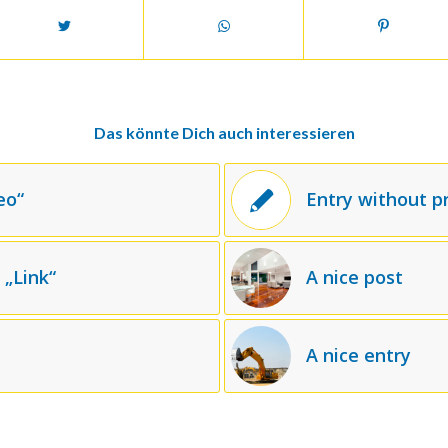
Das könnte Dich auch interessieren
eo“
Entry without 
 „Link“
A nice post
A nice entry