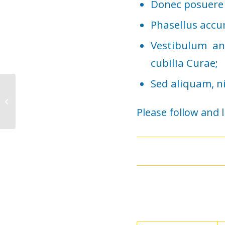
Donec posuere 
Phasellus accu
Vestibulum an
cubilia Curae;
Sed aliquam, ni
Entry without preview image
Please follow and l