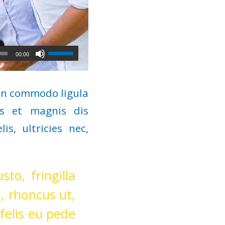
Pfeiltasten
00:00
Hoch/Runter
benutzen,
ean commodo ligula
um
s et magnis dis
die
s, ultricies nec,
Lautstärke
zu
to, fringilla
regeln.
o, rhoncus ut,
felis eu pede