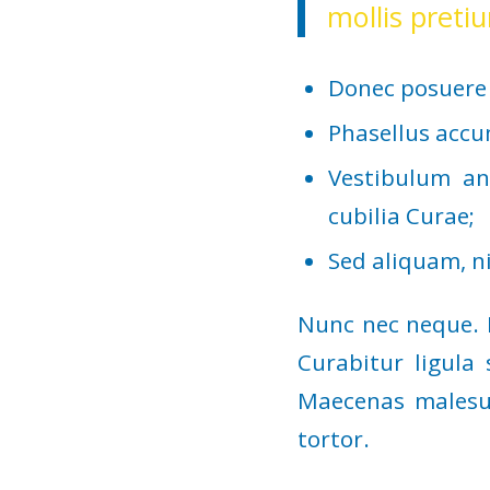
mollis preti
Donec posuere 
Phasellus accu
Vestibulum an
cubilia Curae;
Sed aliquam, ni
Nunc nec neque. P
Curabitur ligula 
Maecenas malesua
tortor.