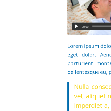
Audio-
00:00
Player
Lorem ipsum dolor
eget dolor. Ae
parturient monte
pellentesque eu, 
Nulla conse
vel, aliquet 
imperdiet a,